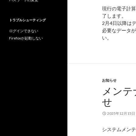
現行の電子計算機
了します。
トラブルシューティング
2月4日以降は
必要なデータが
ログインできない
い。
Firefoxが起動しない
お知らせ
メンテナ
せ
2025年12月15日
システムメンテナ