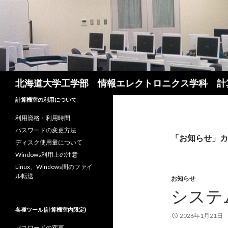
検
北海道大学工学部 情報エレクトロニクス学科 計
索
計算機室の利用について
利用資格・利用時間
パスワードの変更方法
「お知らせ」カ
ディスク使用量について
Windows利用上の注意
Linux、Windows間のファイ
ル転送
お知らせ
システ
各種ツール(計算機室内限定)
2026年1月21日
パスワードの変更